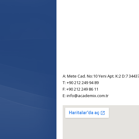
A: Mete Cad. No:10 Yeni Apt. K:2 D:7 344
T: +90 212 249 94 89
F: +90 212 249 86 11
E: info@academix.com.tr